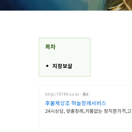
목차
지장보살
http://4744.co.kr
광고
후불제상조 하늘장례서비스
24시상담, 맞춤장례,거품없는 정직한가격,