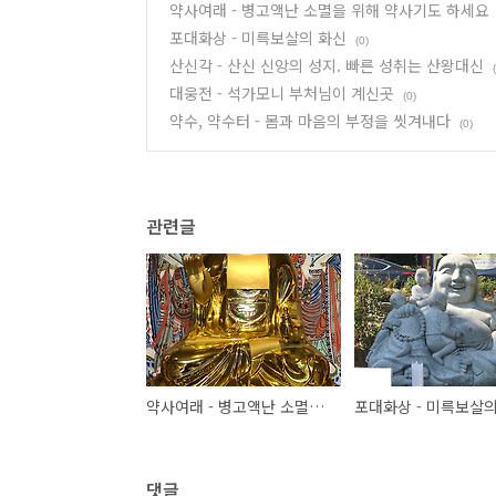
약사여래 - 병고액난 소멸을 위해 약사기도 하세요
포대화상 - 미륵보살의 화신
(0)
산신각 - 산신 신앙의 성지. 빠른 성취는 산왕대신
대웅전 - 석가모니 부처님이 계신곳
(0)
약수, 약수터 - 몸과 마음의 부정을 씻겨내다
(0)
관련글
약사여래 - 병고액난 소멸을 위해 약사기도 하세요
포대화상 - 미륵보살
댓글