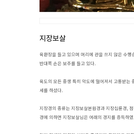
지장보살
육환장을 들고 있으며 머리에 관을 쓰지 않은 수행승
반대쪽 손은 보주를 들고 있다.
육도의 모든 중생 특히 악도에 떨어져서 고통받는 
세를 하셨다.
지장경의 종류는 지장보살본원경과 지장십륜경, 
경에 의하면 지장보살님은 여래의 경지를 증득하였