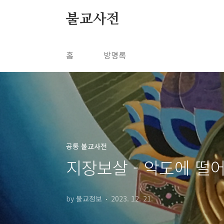
본문 바로가기
불교사전
홈
방명록
공통 불교사전
지장보살 - 악도에 떨
by 불교정보
2023. 12. 21.