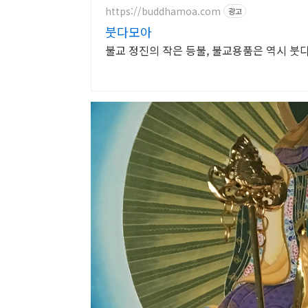
https://buddhamoa.com
광고
붓다모아
불교 정진의 작은 등불, 불교용품은 역시 붓